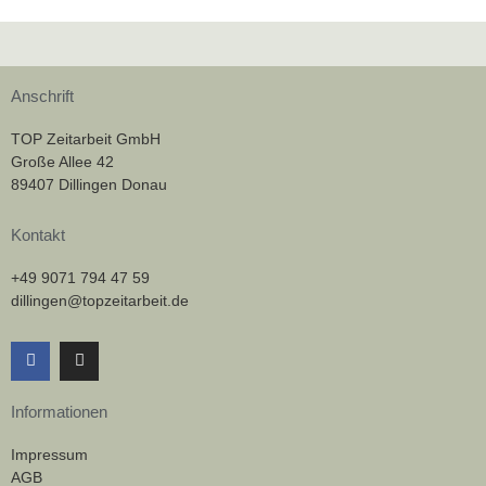
Anschrift
TOP Zeitarbeit GmbH
Große Allee 42
89407 Dillingen Donau
Kontakt
+49 9071 794 47 59
dillingen@topzeitarbeit.de
F
I
a
n
c
s
e
t
Informationen
b
a
o
g
o
r
Impressum
k
a
AGB
m