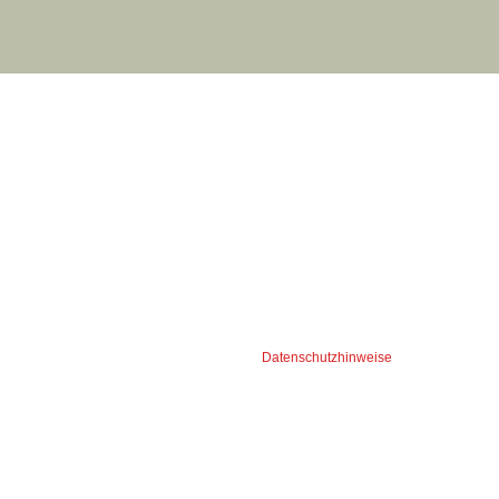
Wir verweisen auf unsere
Datenschutzhinweise
.